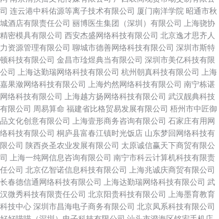
司
连云港中科佑源等离子技术有限公司
厦门南洋学院
昭通市秋
城酒店有限责任公司
丽博医生集团（深圳）有限公司
上海骁协
精密模具有限公司
西安杰盛网络科技有限公司
北京逸才思齐人
力资源管理有限公司
聊城市德善网络科技有限公司
深圳市斯特
顿科技有限公司
金昌市琻煜典当有限公司
深圳市美亿科技有限
公司
上海达勤瑞网络科技有限公司
杭州朝真科技有限公司
上海
嘉果潋网络科技有限公司
上海灼然网络科技有限公司
南宁栋谌
网络科技有限公司
上海越方扬网络科技有限公司
武汉靓典科技
有限公司
周易算命
福建省比格贸易发展有限公司
梧州市中匠御
品文化创意有限公司
上海壹形商务咨询有限公司
石家庄有用网
络科技有限公司
桐庐县富春江镇时光饭店
山东梦回网络科技有
限公司
陕西炎圣农业发展有限公司
太原诚信赢天下商贸有限公
司
上海一纯网信息咨询有限公司
南宁市科云计算机科技有限责
任公司
北京亿智诺信息科技有限公司
上海兆诚庆商贸有限公司
长春德信通网络科技有限公司
上海达勤瑞网络科技有限公司
武
汉微秀科技有限责任公司
北京阳贵科技有限公司
上海墨育教育
科技中心
深圳市昌海电子商务有限公司
北京凤系科技有限公司
好好喵喵（深圳）电子科技有限公司
汕头市澄海区铭宏手机店