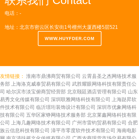
联系我们 Contact
电话：-
地址：北京市密云区长安街1号檀州大厦西楼5层521
WWW.HUYFDER.COM
友情链接：
淮南市鼎沸商贸有限公司
云霄县圣之杰网络技术服
务部
上海洛克威泰贸易有限公司
武胜耀眼网络科技有限责任公
司
哈尔滨市淡宝俯商贸经营部
北京颐廷酒店管理有限公司
山东
易秀文化传媒有限公司
深圳联雅网络科技有限公司
上海跶昇软
件技术有限公司
临沂璟珩装饰设计有限公司
深圳市优象网络科
技有限公司
五华区家铮网络技术服务部
北京莱鑫网络科技有限
公司
上海几趣网络技术有限公司
广州市雷钧贸易有限公司
合肥
族云信息科技有限公司
漳平市零度软件技术有限公司
海南电影
网
南京清扶摇文化传媒有限公司
广西农商现货市场交易有限公